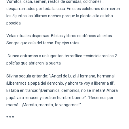
Vómitos, caca, semen, restos de comidas, colchones…
desparramados por toda la casa. En esos colchones durmieron
los 3 juntos las últimas noches porque la planta alta estaba
poseída.
Velas rituales dispersas. Biblias y libros esotéricos abiertos.
Sangre que caía del techo. Espejos rotos.
-Nunca entramos a un lugar tan terrorífico –coincidieron los 2
policías que abrieron la puerta.
Silvina seguía gritando: “¡Ángel de Luz!, ¡Hermana, hermana!
¡Liberamos a papá del demonio, y ahora te voy a liberar a ti!”.
Estaba en trance: “¡Demonios, demonios, no se metan! ¡Ahora
papá va a renacer y será un hombre bueno!”. “Recemos por
mamá… ¡Mamita, mamita, te vengamos!”.
* * *