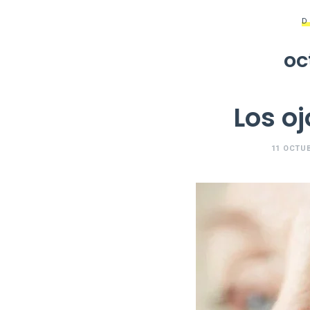
D
oc
Los o
11 OCTUB